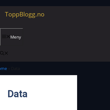
Hopp
ToppBlogg.no
til
innhold
Meny
ome
»
Data
Data