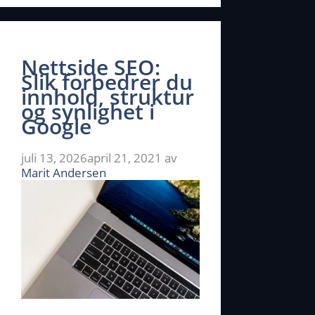
Nettside SEO:
Slik forbedrer du
innhold, struktur
og synlighet i
Google
juli 13, 2026
april 21, 2021
av
Marit Andersen