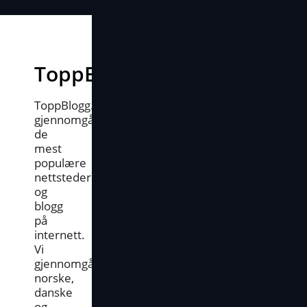
ToppBlogg.no
ToppBlogg.no
gjennomgår
de
mest
populære
nettsteder
og
blogg
på
internett.
Vi
gjennomgår
norske,
danske
og