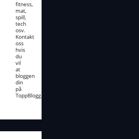
fitness,
mat,
spill,
tech
osv.
Kontakt
oss
hvis
du
vil
at
bloggen
din
på
ToppBlogg.no.