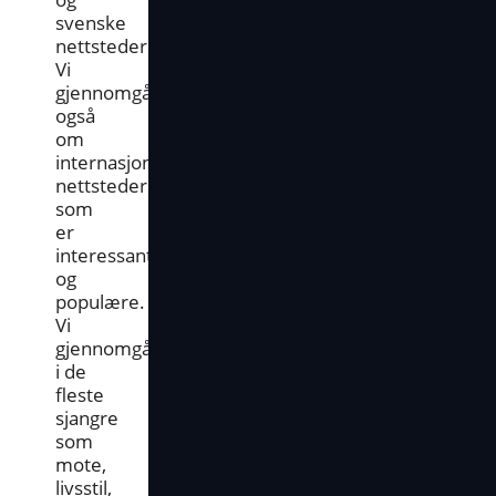
svenske
nettsteder.
Vi
gjennomgår
også
om
internasjonale
nettsteder
som
er
interessante
og
populære.
Vi
gjennomgår
i de
fleste
sjangre
som
mote,
livsstil,