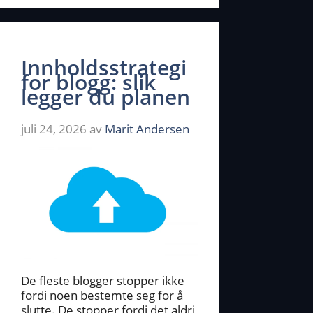
Innholdsstrategi
for blogg: slik
legger du planen
juli 24, 2026
av
Marit Andersen
De fleste blogger stopper ikke
fordi noen bestemte seg for å
slutte. De stopper fordi det aldri