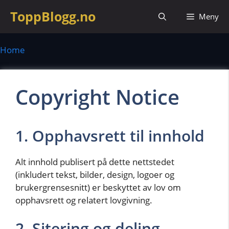
Hopp
ToppBlogg.no
Meny
til
innhold
Home
Copyright Notice
1. Opphavsrett til innhold
Alt innhold publisert på dette nettstedet
(inkludert tekst, bilder, design, logoer og
brukergrensesnitt) er beskyttet av lov om
opphavsrett og relatert lovgivning.
2. Sitering og deling