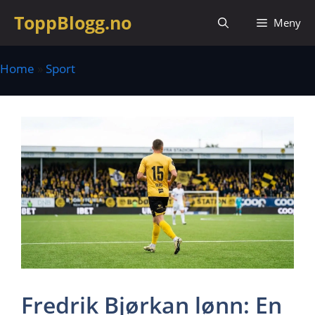
Hopp
ToppBlogg.no
Meny
til
innhold
Home
»
Sport
Fredrik Bjørkan lønn: En